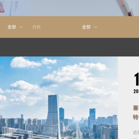
全部
月份
全部
20
喜
特
近