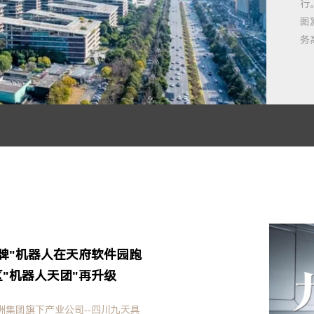
行
图
务
牌"机器人在天府软件园跑
区"机器人天团"再升级
洲集团旗下产业公司--四川九天具