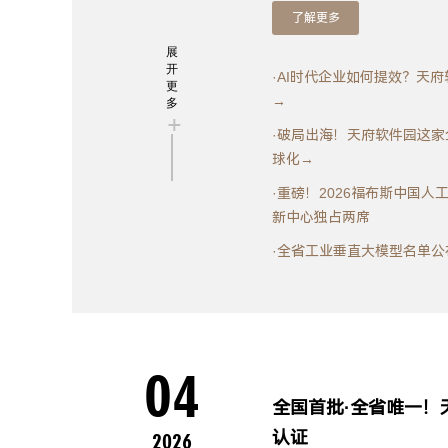
了解更多
展
开
·AI时代企业如何提效？天
更
→
多
+
·破局出海！天府软件园这
球化→
·重磅！2026福布斯中国人工
新中心独占两席
·全省工业垂直大模型名单公
04
全国首批·全省唯一！
认证
2026