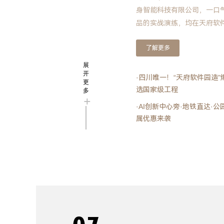
身智能科技有限公司，一口气
品的实战演练，均在天府软
景为机器人测试，提供了天然的
了解更多
展
开
·四川唯一！“天府软件园造
更
选国家级工程
多
+
·AI创新中心旁·地铁直达
属优惠来袭