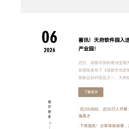
06
喜讯！天府软件园入
产业园！
2026
近日，成都市加快建设全国
会现场发布了《成都市先进
高新区标杆园区之一，天府
为主线，持续深耕细分领域
了解更多
展
开
·近200岗位、近30万人
更
海英才
多
+
·下周报名！分享球场故事