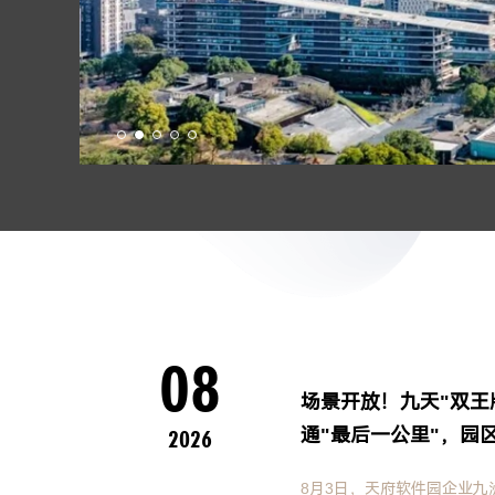
·
能
为
公
08
场景开放！九天"双王
通"最后一公里"，园
2026
8月3日，天府软件园企业九