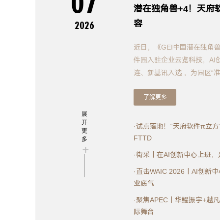
07
潜在独角兽+4！天府
容
2026
近日，《GEI中国潜在独角
件园入驻企业云览科技，AI
连、新基讯入选 ，为园区“准
了解更多
展
开
·试点落地！“天府软件π立方
更
FTTD
多
+
·街采｜在AI创新中心上班
·直击WAIC 2026｜AI创
业底气
·聚焦APEC｜华鲲振宇+越
际舞台