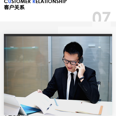
C
U
STOMER
R
ELATIONSHIP
客户关系
07