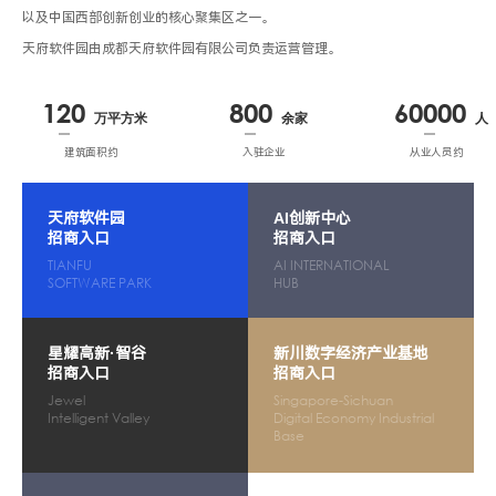
以及中国西部创新创业的核心聚集区之一。

天府软件园由成都天府软件园有限公司负责运营管理。
120
800
60000
万平方米
余家
人
建筑面积约
入驻企业
从业人员约
天府软件园
AI创新中心
招商入口
招商入口
TIANFU
AI INTERNATIONAL
SOFTWARE PARK
HUB
星耀高新·智谷
新川数字经济产业基地
招商入口
招商入口
Jewel
Singapore-Sichuan
Intelligent Valley
Digital Economy Industrial
Base