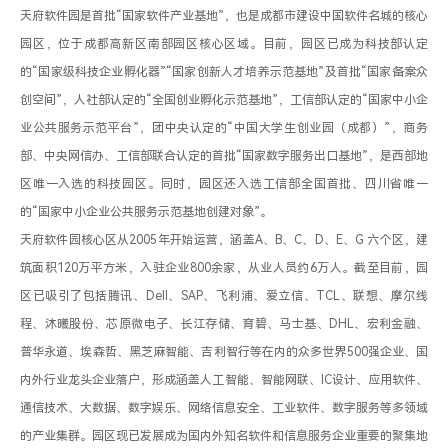
天府软件园是首批“国家软件产业基地”，也是成都市建设中国软件名城的核心
园区，位于成都高新区南部园区核心区域。目前，园区已成为科技部认定
的“国家级科技企业孵化器”“国家创新人才培养示范基地”及首批“国家备案众
创空间”，人社部认定的“全国创业孵化示范基地”，工信部认定的“国家中小企
业公共服务示范平台”，团中央认定的“中国大学生创业园（成都）”，商务
部、中央网信办、工信部联合认定的首批“国家数字服务出口基地”，是西部地
区唯一入选的科技园区。同时，园区还入选工信部全国首批、四川省唯一
的“国家中小企业公共服务示范基地创建对象”。

天府软件园核心区从2005年开始运营，涵盖A、B、C、D、E、G 六个区，建
筑面积120万平方米，入驻企业800余家，从业人员约6万人。截至目前，园
区已吸引了包括腾讯、Dell、SAP、飞利浦、爱立信、TCL、联想、摩尔线
程、沐曦股份、芯原微电子、长江存储、育碧、马士基、DHL、宏利金融、
普华永道、埃森哲、黑芝麻智能、吉利智行等在内的众多世界500强企业、国
内外行业龙头企业落户，形成涵盖人工智能、智能网联、IC设计、应用软件、
通信技术、大数据、数字娱乐、网络信息安全、工业软件、数字服务等多领域
的产业集群。园区现已发展成为国内外知名软件和信息服务企业重要的聚集地