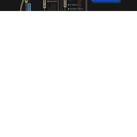
新川数字经济产业基地区域解读
园区总览—地理位置
天府
仅
新川数字经济产业基地东临利州大道，南临新川湿地公园，园区连
优
接观东二街，崇和二街。
公
现
地铁线路—1条
地铁6号线在园区附近设有观东站、新通大道站2个站点。为方便员
工通勤，园区在通勤高峰时段提供免费接驳巴士服务，往返于园区
与地铁站之间。
分
公交线路—5条
仅
园区周围已有多条公交线路，分别为257A、G191、167、T204、